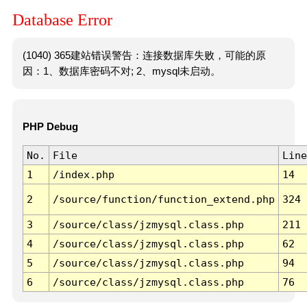
Database Error
(1040) 365建站错误警告：连接数据库失败，可能的原
因：1、数据库密码不对; 2、mysql未启动。
PHP Debug
No.
File
Line
1
/index.php
14
2
/source/function/function_extend.php
324
3
/source/class/jzmysql.class.php
211
4
/source/class/jzmysql.class.php
62
5
/source/class/jzmysql.class.php
94
6
/source/class/jzmysql.class.php
76