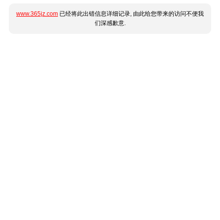
www.365jz.com
已经将此出错信息详细记录, 由此给您带来的访问不便我
们深感歉意.