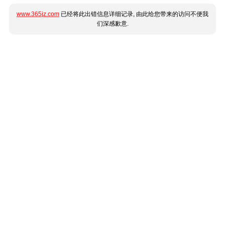
www.365jz.com
已经将此出错信息详细记录, 由此给您带来的访问不便我
们深感歉意.