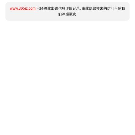
www.365jz.com
已经将此出错信息详细记录, 由此给您带来的访问不便我
们深感歉意.