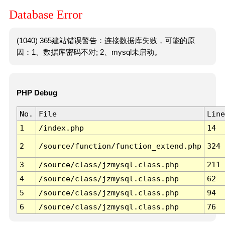
Database Error
(1040) 365建站错误警告：连接数据库失败，可能的原
因：1、数据库密码不对; 2、mysql未启动。
PHP Debug
No.
File
Line
1
/index.php
14
2
/source/function/function_extend.php
324
3
/source/class/jzmysql.class.php
211
4
/source/class/jzmysql.class.php
62
5
/source/class/jzmysql.class.php
94
6
/source/class/jzmysql.class.php
76