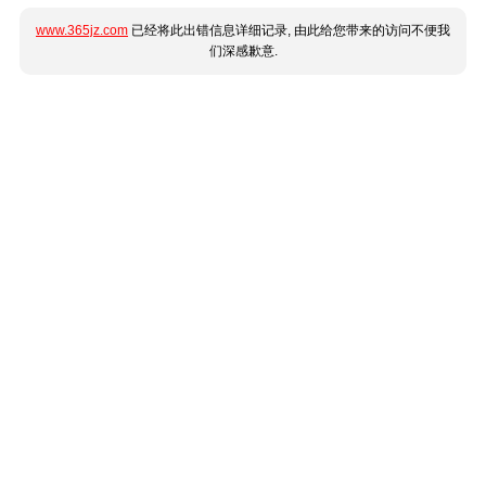
www.365jz.com
已经将此出错信息详细记录, 由此给您带来的访问不便我
们深感歉意.