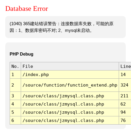
Database Error
(1040) 365建站错误警告：连接数据库失败，可能的原
因：1、数据库密码不对; 2、mysql未启动。
PHP Debug
No.
File
Line
1
/index.php
14
2
/source/function/function_extend.php
324
3
/source/class/jzmysql.class.php
211
4
/source/class/jzmysql.class.php
62
5
/source/class/jzmysql.class.php
94
6
/source/class/jzmysql.class.php
76