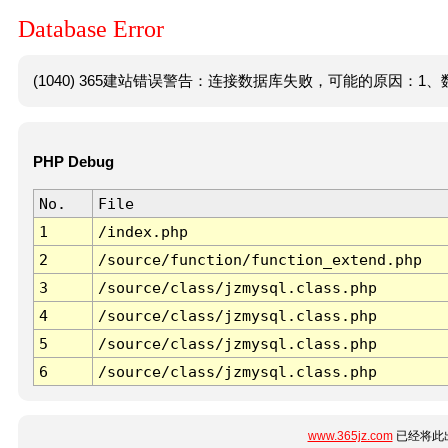
Database Error
(1040) 365建站错误警告：连接数据库失败，可能的原因：1、数
PHP Debug
No.
File
1
/index.php
2
/source/function/function_extend.php
3
/source/class/jzmysql.class.php
4
/source/class/jzmysql.class.php
5
/source/class/jzmysql.class.php
6
/source/class/jzmysql.class.php
www.365jz.com
已经将此