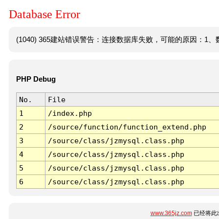
Database Error
(1040) 365建站错误警告：连接数据库失败，可能的原因：1、数
PHP Debug
No.
File
1
/index.php
2
/source/function/function_extend.php
3
/source/class/jzmysql.class.php
4
/source/class/jzmysql.class.php
5
/source/class/jzmysql.class.php
6
/source/class/jzmysql.class.php
www.365jz.com
已经将此