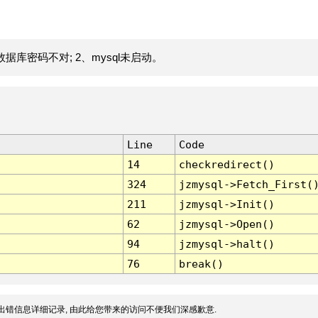
据库密码不对; 2、mysql未启动。
Line
Code
14
checkredirect()
324
jzmysql->Fetch_First(
211
jzmysql->Init()
62
jzmysql->Open()
94
jzmysql->halt()
76
break()
出错信息详细记录, 由此给您带来的访问不便我们深感歉意.