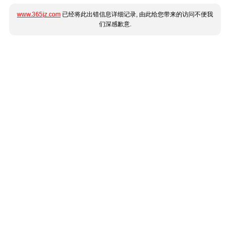
www.365jz.com
已经将此出错信息详细记录, 由此给您带来的访问不便我
们深感歉意.